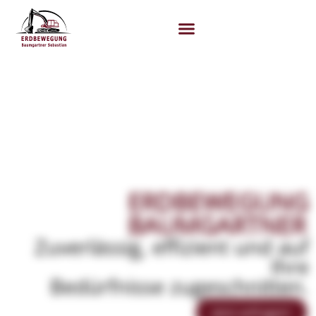
ERDBEWEGUNG
BAUMGARTNER
Zuverlässig, effizient und auf
Ihre
Bedürfnisse zugeschnitten.
Jetzt anfragen!