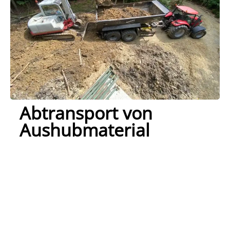
Abtransport von
Aushubmaterial
Nach dem Aushub kümmern wir uns um einen
effizienten und umweltgerechten Abtransport
des
Aushubmaterials, um Ihre Baustelle sauber zu
halten! Ob für die Wiederverwendung oder die
Entsorgung, wir stehen Ihnen gemeinsam mit
dem
LU Hintermeier GmbH
stets zu Seite!